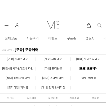
전체상품
사용후기
이벤트
쿠폰존
Q & A
[모공] 모공케어
제품라인
>
|
|
[건성] 릴리프 라인
[지성] 세붐 라인
[미백] 화이트닝 라인
|
|
[민감성] 시카&아크네 라인
[주름] 안티링클
[모공] 모공케어
|
|
[잡티] 메이크업 라인
[헤어] 스타일 라인
[여행] 여행용
|
|
[프리미엄] 제이탐
[매너] 향기 & 에티켓
최신순
낮은가격
높은가격
판매순위
상품명