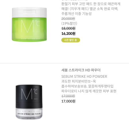
환절기 피부 고민 패드 한 장으로 매끈하게
해결! (지우개 패드) 멸균 소독 완료 미백,
주름개선 이중 기능성
20,000원
(19%할인)
18,000원
16,200원
세붐 스트라이크 HD 파우더
SEBUM STRIKE HD POWDER
과도한 피지분비만쏘~옥
흡수하여보송보송, 깔끔하게투명타입
파우더로티 나지 않게 깨끗한 피부 표현
17,000원
17,000원