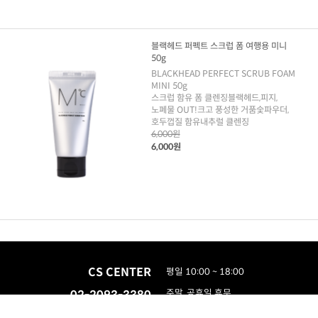
블랙헤드 퍼펙트 스크럽 폼 여행용 미니
50g
BLACKHEAD PERFECT SCRUB FOAM
MINI 50g
스크럽 함유 폼 클렌징블랙헤드,피지,
노폐물 OUT!크고 풍성한 거품숯파우더,
호두껍질 함유내추럴 클렌징
6,000원
6,000원
CS CENTER
평일 10:00 ~ 18:00
02-2093-3380
주말, 공휴일 휴무