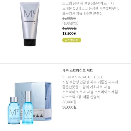
스크럽 함유 폼 클렌징블랙헤드,피지,
노폐물 OUT!크고 풍성한 거품숯파우더,
호두껍질 함유내추럴 클렌징
15,000원
(10%할인)
15,000원
13,500원
세붐 스트라이크 세트
SEBUM STRIKE GIFT SET
지성,복합성,민감성 피부!기름진 피부에
좋은산뜻한 느낌의 기초세트-세붐
스트라이크 토너-세붐 스트라이크 세럼-
마스크팩 1장-제품 설명서
38,000원
38,000원