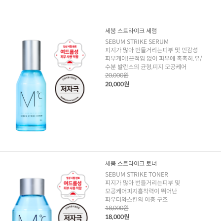
세붐 스트라이크 세럼
SEBUM STRIKE SERUM
피지가 많아 번들거리는피부 및 민감성
피부케어!끈적임 없이 피부에 촉촉히.유/
수분 발란스의 균형,피지 모공케어
20,000원
20,000원
세붐 스트라이크 토너
SEBUM STRIKE TONER
피지가 많아 번들거리는피부 및
모공케어피지흡착력이 뛰어난
파우더와스킨의 이층 구조
18,000원
18,000원