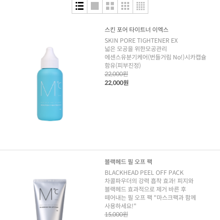
스킨 포어 타이트너 이엑스
SKIN PORE TIGHTENER EX
넓은 모공을 위한모공관리
에센스유분기케어(번들거림 No!)시카캡슐
함유(피부진정)
22,000원
22,000원
블랙헤드 필 오프 팩
BLACKHEAD PEEL OFF PACK
차콜파우더의 강력 흡착 효과! 피지와
블랙헤드 효과적으로 제거 바른 후
떼어내는 필 오프 팩 "마스크팩과 함께
사용하세요!"
15,000원