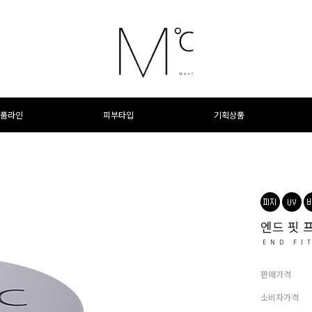
품라인
피부타입
기획상품
엔드 핏 
END FI
판매가격
소비자가격