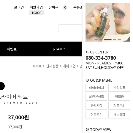
로그인
회원가입
장바구니
주문조회
마이페이지
0
10,000
이벤트
J-TAM™
CS CENTER
080-334-3780
MON-FRI AM09~PM06
HOME
>
전체상품
>
메이크업
> 엔드 핏 프라이머 팩트
SAT,SUN,HOLIDAY OFF
QUICK MENU
18
마이페이지
관심상품
프라이머 팩트
최근본상품
적립금
T PRIMER PACT
공지사항
상품문의
상품후기
배송조회
37,000원
37,000원
TODAY VIEW