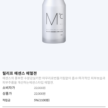
릴리프 에센스 에멀젼
에센스의 풍부한 수분감실키한 마무리로번들거림없이 흡수!즉각적인 피부보습과
피부주름을 개선하는에센스타입 에멀젼.
소비자가
22,000원
상품가
22,000
원
적립금
5%(1100원)