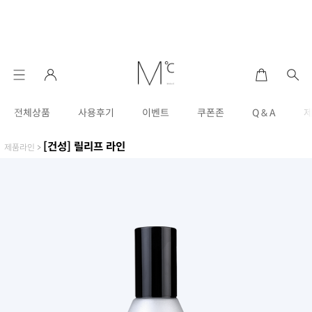
전체상품
사용후기
이벤트
쿠폰존
Q & A
[건성] 릴리프 라인
제품라인
>