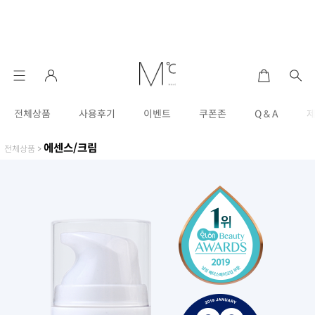
전체상품
사용후기
이벤트
쿠폰존
Q & A
에센스/크림
전체상품
>