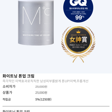
화이트닝 톤업 크림
즉각적인 미백효과로칙칙한 남성피부를밝게 톤UP!미백,주름개선
소비자가
25,000원
상품가
25,000
원
적립금
5%(1250원)
화이트닝 톤업 크림