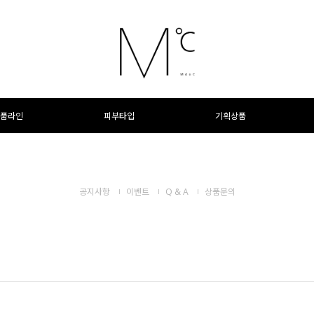
품라인
피부타입
기획상품
공지사항
이벤트
Q & A
상품문의