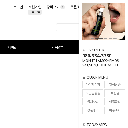
로그인
회원가입
장바구니
주문조회
마이페이지
0
10,000
이벤트
J-TAM™
CS CENTER
080-334-3780
MON-FRI AM09~PM06
SAT,SUN,HOLIDAY OFF
QUICK MENU
마이페이지
관심상품
최근본상품
적립금
공지사항
상품문의
상품후기
배송조회
TODAY VIEW