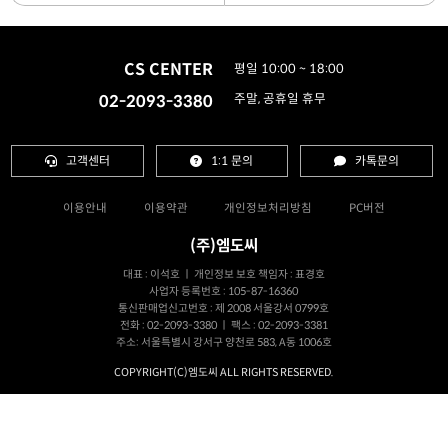
CS CENTER
평일 10:00 ~ 18:00
02-2093-3380
주말, 공휴일 휴무
고객센터
1:1 문의
카톡문의
이용안내
이용약관
개인정보처리방침
PC버전
(주)엠도씨
대표 : 이석호 ㅣ 개인정보 보호 책임자 : 표경호
사업자 등록번호 : 105-87-16360
통신판매업신고번호 : 제 2008 서울강서 0799호
전화 : 02-2093-3380 ㅣ 팩스 : 02-2093-3381
주소: 서울특별시 강서구 양천로 583, A동 1006호
COPYRIGHT(C)엠도씨 ALL RIGHTS RESERVED.