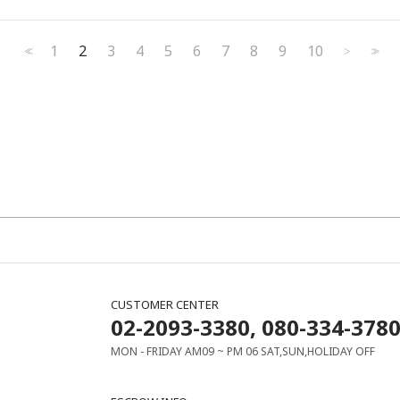
1
2
3
4
5
6
7
8
9
10
<<
>
>>
CUSTOMER CENTER
02-2093-3380, 080-334-378
MON - FRIDAY AM09 ~ PM 06 SAT,SUN,HOLIDAY OFF