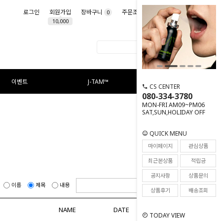
로그인
회원가입
장바구니
주문조회
마이페이지
0
10,000
이벤트
J-TAM™
CS CENTER
080-334-3780
MON-FRI AM09~PM06
SAT,SUN,HOLIDAY OFF
QUICK MENU
마이페이지
관심상품
최근본상품
적립금
공지사항
상품문의
이름
제목
내용
상품후기
배송조회
NAME
DATE
HITS
TODAY VIEW