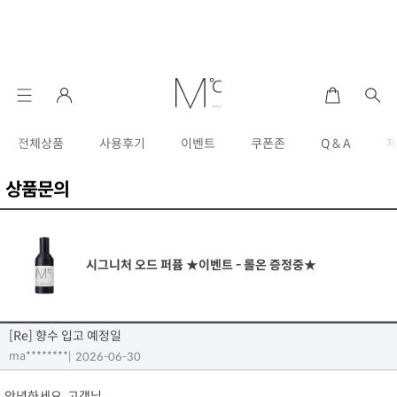
전체상품
사용후기
이벤트
쿠폰존
Q & A
상품문의
시그니처 오드 퍼퓸 ★이벤트 - 롤온 증정중★
[Re] 향수 입고 예정일
ma********
|
2026-06-30
안녕하세요, 고객님