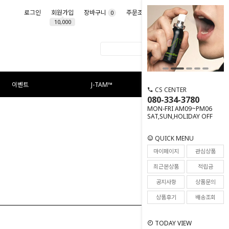
로그인
회원가입
장바구니
주문조회
마이페이지
0
10,000
이벤트
J-TAM™
CS CENTER
080-334-3780
MON-FRI AM09~PM06
SAT,SUN,HOLIDAY OFF
QUICK MENU
마이페이지
관심상품
최근본상품
적립금
공지사항
상품문의
상품후기
배송조회
TODAY VIEW