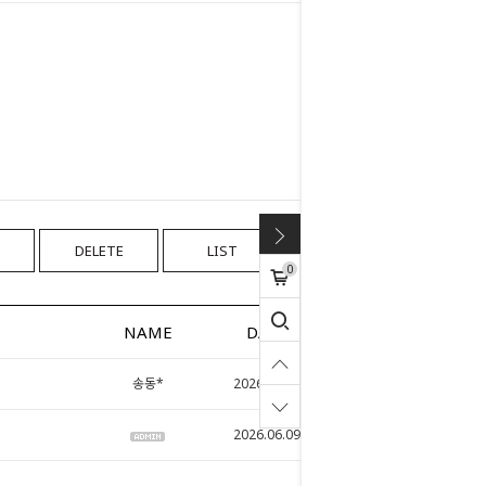
DELETE
LIST
WRITE
0
NAME
DATE
HITS
송동*
2026.06.08
35
2026.06.09
28