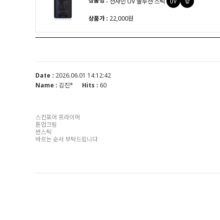
상품명 :
선샤인 UV 솔루션 스틱
상품가 :
22,000원
Date :
2026.06.01 14:12:42
Name :
김진*
Hits :
60
스킨포어 프라이머
톤업크림
썬스틱
바르는 순서 부탁드립니다