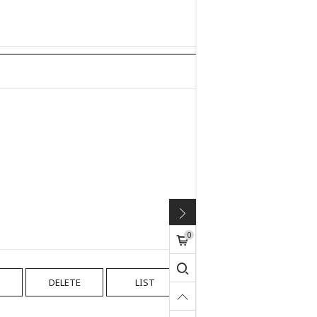
0
DELETE
LIST
WRITE