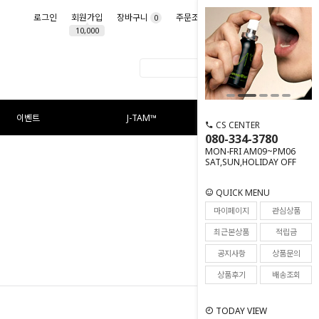
로그인
회원가입
장바구니
주문조회
마이페이지
0
10,000
이벤트
J-TAM™
CS CENTER
080-334-3780
MON-FRI AM09~PM06
SAT,SUN,HOLIDAY OFF
QUICK MENU
마이페이지
관심상품
최근본상품
적립금
공지사항
상품문의
상품후기
배송조회
TODAY VIEW