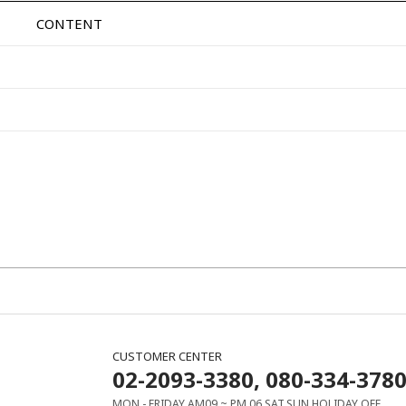
CONTENT
CUSTOMER CENTER
02-2093-3380, 080-334-378
MON - FRIDAY AM09 ~ PM 06 SAT,SUN,HOLIDAY OFF