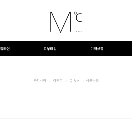
품라인
피부타입
기획상품
공지사항
이벤트
Q & A
상품문의