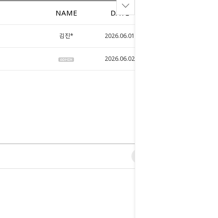
NAME
DATE
HITS
김진*
2026.06.01
60
2026.06.02
50
0