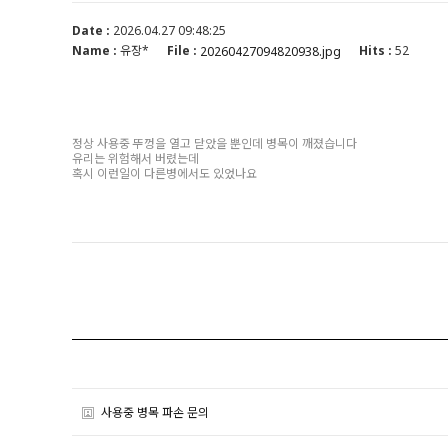
Date :
2026.04.27 09:48:25
Name :
유장*
File :
Hits :
52
20260427094820938.jpg
정상 사용중 뚜껑을 열고 닫았을 뿐인데 병목이 깨졌습니다
유리는 위험해서 버렸는데
혹시 이런일이 다른병에서도 있었나요
사용중 병목 파손 문의