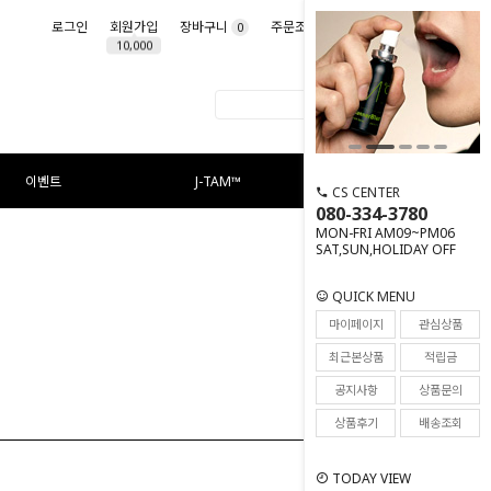
로그인
회원가입
장바구니
주문조회
마이페이지
0
10,000
이벤트
J-TAM™
CS CENTER
080-334-3780
MON-FRI AM09~PM06
SAT,SUN,HOLIDAY OFF
QUICK MENU
마이페이지
관심상품
최근본상품
적립금
공지사항
상품문의
상품후기
배송조회
TODAY VIEW