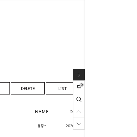
0
DELETE
LIST
WRITE
NAME
DATE
HITS
유장*
2026.04.27
52