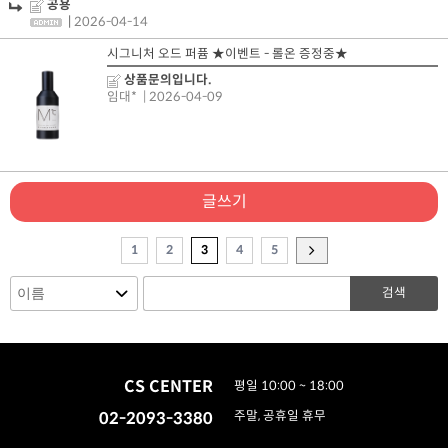
공용
|
2026-04-14
시그니처 오드 퍼퓸 ★이벤트 - 롤온 증정중★
상품문의입니다.
임대*
| 2026-04-09
글쓰기
1
2
3
4
5
검색
CS CENTER
평일 10:00 ~ 18:00
02-2093-3380
주말, 공휴일 휴무