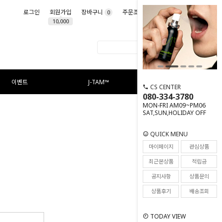
로그인
회원가입
장바구니
주문조회
마이페이지
0
10,000
이벤트
J-TAM™
CS CENTER
080-334-3780
MON-FRI AM09~PM06
SAT,SUN,HOLIDAY OFF
QUICK MENU
마이페이지
관심상품
최근본상품
적립금
공지사항
상품문의
상품후기
배송조회
TODAY VIEW