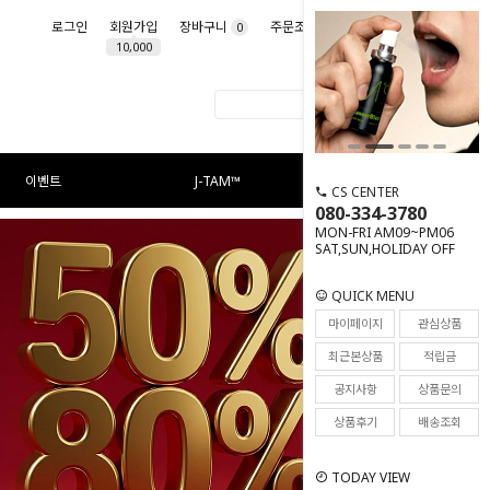
로그인
회원가입
장바구니
주문조회
마이페이지
0
10,000
이벤트
J-TAM™
CS CENTER
080-334-3780
MON-FRI AM09~PM06
SAT,SUN,HOLIDAY OFF
QUICK MENU
마이페이지
관심상품
최근본상품
적립금
공지사항
상품문의
상품후기
배송조회
TODAY VIEW