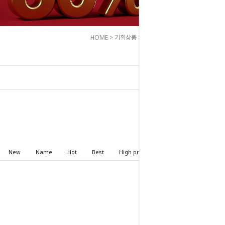
HOME
>
기획상품
>
[아울렛] 50~80%
New
Name
Hot
Best
High price
Low price