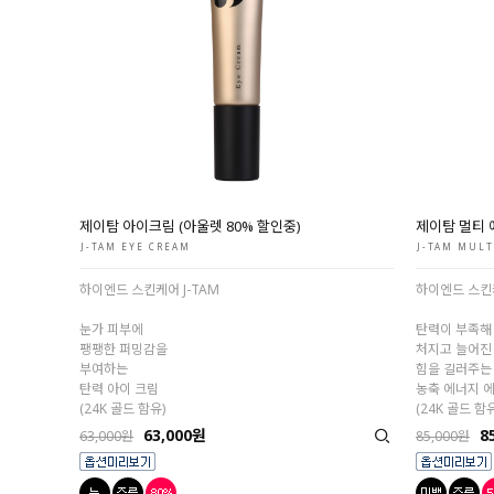
제이탐 아이크림 (아울렛 80% 할인중)
제이탐 멀티 
J-TAM EYE CREAM
J-TAM MULT
하이엔드 스킨케어 J-TAM
하이엔드 스킨케
눈가 피부에
탄력이 부족해
팽팽한 퍼밍감을
처지고 늘어진
부여하는
힘을 길러주는
탄력 아이 크림
농축 에너지 
(24K 골드 함유)
(24K 골드 함유
63,000원
8
63,000원
85,000원