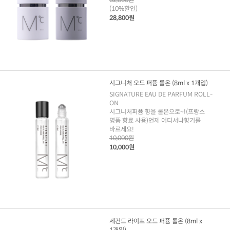
(10%할인)
28,800원
시그니처 오드 퍼퓸 롤온 (8ml x 1개입)
SIGNATURE EAU DE PARFUM ROLL-
ON
시그니처퍼퓸 향을 롤온으로~!(프랑스
명품 향료 사용)언제 어디서나향기를
바르세요!
10,000원
10,000원
세컨드 라이프 오드 퍼퓸 롤온 (8ml x
1개입)