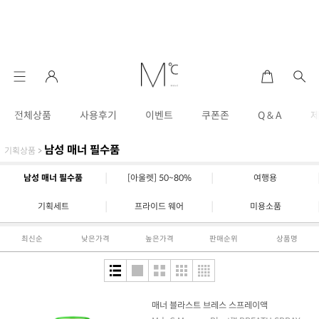
전체상품
사용후기
이벤트
쿠폰존
Q & A
남성 매너 필수품
기획상품
>
|
|
남성 매너 필수품
[아울렛] 50~80%
여행용
|
|
기획세트
프라이드 웨어
미용소품
최신순
낮은가격
높은가격
판매순위
상품명
매너 블라스트 브레스 스프레이액