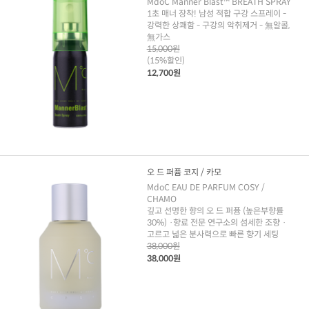
MdoC Manner Blast™ BREATH SPRAY
1초 매너 장착! 남성 적합 구강 스프레이 -
강력한 상쾌함 - 구강의 악취제거 - 無알콜,
無가스
15,000원
(15%할인)
12,700원
오 드 퍼퓸 코지 / 카모
MdoC EAU DE PARFUM COSY /
CHAMO
깊고 선명한 향의 오 드 퍼퓸 (높은부향률
30%) ·향료 전문 연구소의 섬세한 조향 ·
고르고 넓은 분사력으로 빠른 향기 세팅
38,000원
38,000원