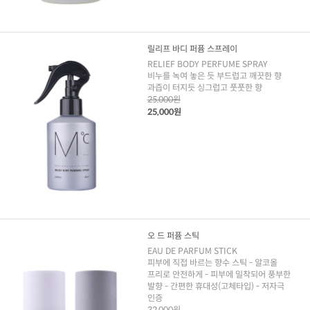
릴리프 바디 퍼퓸 스프레이
RELIEF BODY PERFUME SPRAY
비누를 녹여 놓은 듯 부드럽고 깨끗한 향
과즙이 터지듯 싱그럽고 풋풋한 향
25,000원
25,000원
오 드 퍼퓸 스틱
EAU DE PARFUM STICK
피부에 직접 바르는 향수 스틱 - 알코올
프리로 안전하게 - 피부에 밀착되어 풍부한
발향 - 간편한 휴대성(고체타입) - 저자극
인증
32,000원