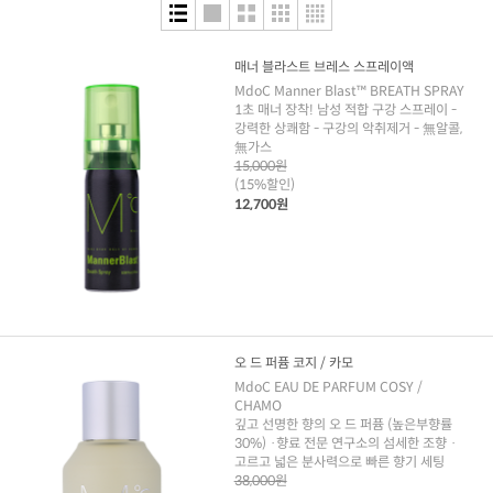
매너 블라스트 브레스 스프레이액
MdoC Manner Blast™ BREATH SPRAY
1초 매너 장착! 남성 적합 구강 스프레이 -
강력한 상쾌함 - 구강의 악취제거 - 無알콜,
無가스
15,000원
(15%할인)
12,700원
오 드 퍼퓸 코지 / 카모
MdoC EAU DE PARFUM COSY /
CHAMO
깊고 선명한 향의 오 드 퍼퓸 (높은부향률
30%) ·향료 전문 연구소의 섬세한 조향 ·
고르고 넓은 분사력으로 빠른 향기 세팅
38,000원