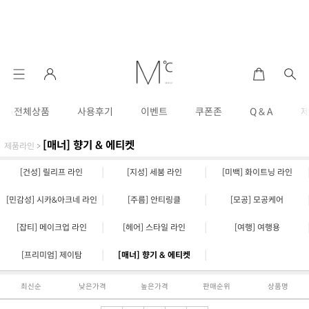
전체상품
사용후기
이벤트
쿠폰존
Q & A
[매너] 향기 & 에티켓
제품라인
>
|
|
[건성] 릴리프 라인
[지성] 세붐 라인
[미백] 화이트닝 라인
|
|
[민감성] 시카&아크네 라인
[주름] 안티링클
[모공] 모공케어
|
|
[잡티] 메이크업 라인
[헤어] 스타일 라인
[여행] 여행용
|
|
[프리미엄] 제이탐
[매너] 향기 & 에티켓
최신순
낮은가격
높은가격
판매순위
상품명