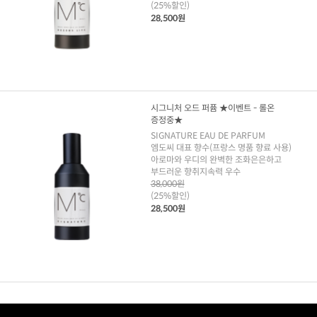
(25%할인)
28,500원
시그니처 오드 퍼퓸 ★이벤트 - 롤온
증정중★
SIGNATURE EAU DE PARFUM
엠도씨 대표 향수(프랑스 명품 향료 사용)
아로마와 우디의 완벽한 조화은은하고
부드러운 향취지속력 우수
38,000원
(25%할인)
28,500원