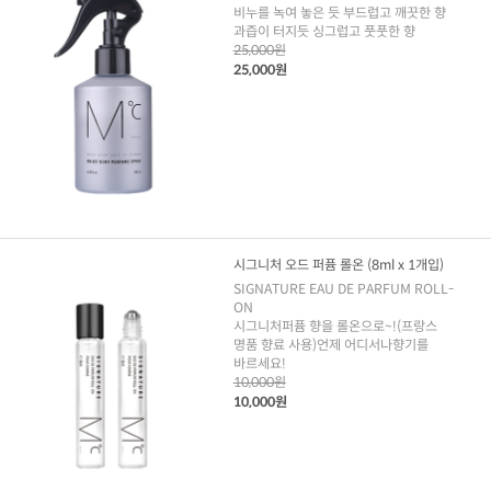
비누를 녹여 놓은 듯 부드럽고 깨끗한 향
과즙이 터지듯 싱그럽고 풋풋한 향
25,000원
25,000원
시그니처 오드 퍼퓸 롤온 (8ml x 1개입)
SIGNATURE EAU DE PARFUM ROLL-
ON
시그니처퍼퓸 향을 롤온으로~!(프랑스
명품 향료 사용)언제 어디서나향기를
바르세요!
10,000원
10,000원