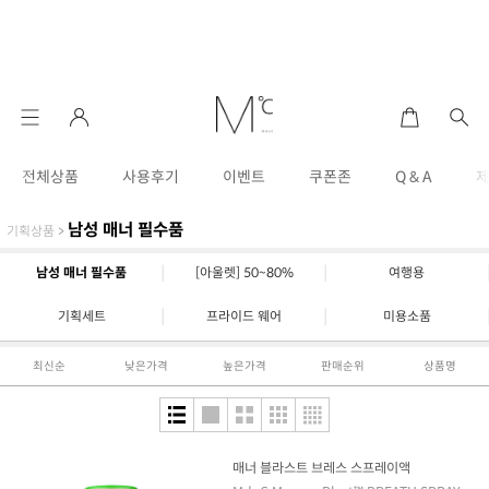
전체상품
사용후기
이벤트
쿠폰존
Q & A
남성 매너 필수품
기획상품
>
|
|
남성 매너 필수품
[아울렛] 50~80%
여행용
|
|
기획세트
프라이드 웨어
미용소품
최신순
낮은가격
높은가격
판매순위
상품명
매너 블라스트 브레스 스프레이액