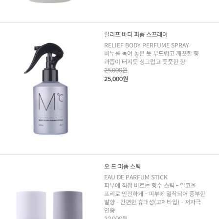
릴리프 바디 퍼퓸 스프레이
RELIEF BODY PERFUME SPRAY
비누를 녹여 놓은 듯 부드럽고 깨끗한 향
과즙이 터지듯 싱그럽고 풋풋한 향
25,000원
25,000원
오 드 퍼퓸 스틱
EAU DE PARFUM STICK
피부에 직접 바르는 향수 스틱 - 알코올
프리로 안전하게 - 피부에 밀착되어 풍부한
발향 - 간편한 휴대성(고체타입) - 저자극
인증
32,000원