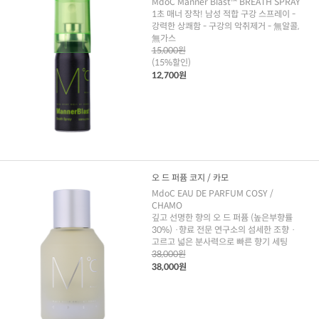
MdoC Manner Blast™ BREATH SPRAY
1초 매너 장착! 남성 적합 구강 스프레이 -
강력한 상쾌함 - 구강의 악취제거 - 無알콜,
無가스
15,000원
(15%할인)
12,700원
오 드 퍼퓸 코지 / 카모
MdoC EAU DE PARFUM COSY /
CHAMO
깊고 선명한 향의 오 드 퍼퓸 (높은부향률
30%) ·향료 전문 연구소의 섬세한 조향 ·
고르고 넓은 분사력으로 빠른 향기 세팅
38,000원
38,000원