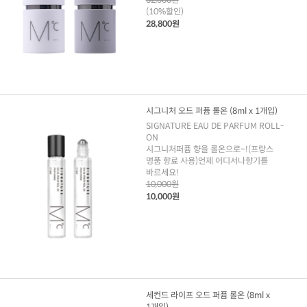
(10%할인)
28,800원
시그니처 오드 퍼퓸 롤온 (8ml x 1개입)
SIGNATURE EAU DE PARFUM ROLL-
ON
시그니처퍼퓸 향을 롤온으로~!(프랑스
명품 향료 사용)언제 어디서나향기를
바르세요!
10,000원
10,000원
세컨드 라이프 오드 퍼퓸 롤온 (8ml x
1개입)