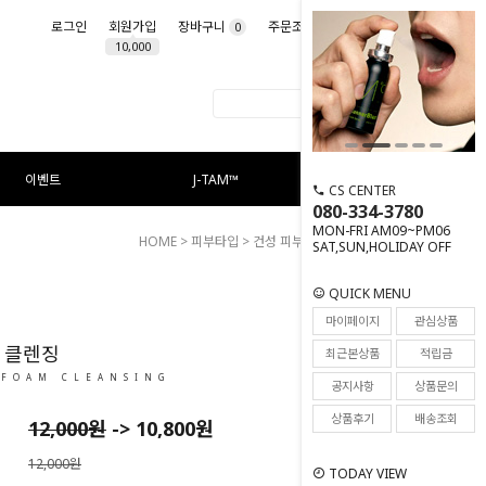
로그인
회원가입
장바구니
주문조회
마이페이지
0
10,000
이벤트
J-TAM™
CS CENTER
080-334-3780
MON-FRI AM09~PM06
HOME
>
피부타입
>
건성 피부
> 릴리프 폼 클렌징
SAT,SUN,HOLIDAY OFF
QUICK MENU
169
마이페이지
관심상품
 클렌징
최근본상품
적립금
 FOAM CLEANSING
공지사항
상품문의
상품후기
배송조회
12,000
원
->
10,800
원
12,000원
TODAY VIEW