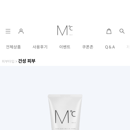
전체상품
사용후기
이벤트
쿠폰존
Q & A
건성 피부
피부타입
>