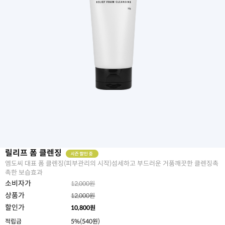
릴리프 폼 클렌징
엠도씨 대표 폼 클렌징(피부관리의 시작)섬세하고 부드러운 거품깨끗한 클렌징촉
촉한 보습효과
소비자가
12,000원
상품가
12,000원
할인가
10,800
원
적립금
5%(540원)