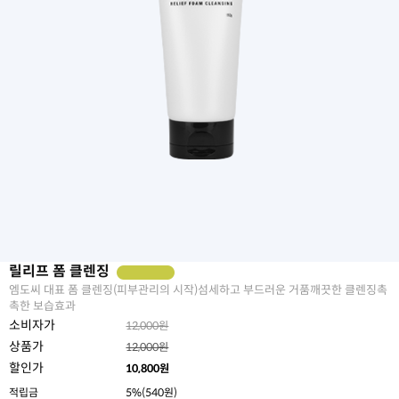
릴리프 폼 클렌징
엠도씨 대표 폼 클렌징(피부관리의 시작)섬세하고 부드러운 거품깨끗한 클렌징촉
촉한 보습효과
소비자가
12,000원
상품가
12,000원
할인가
10,800
원
적립금
5%(540원)