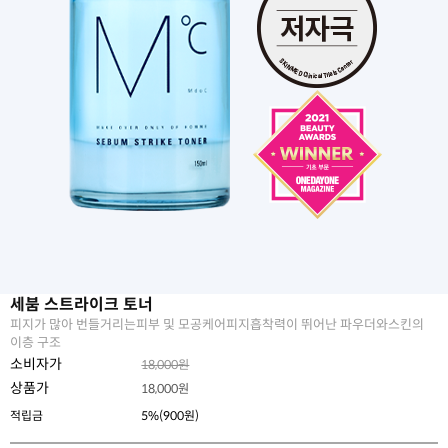
세붐 스트라이크 토너
피지가 많아 번들거리는피부 및 모공케어피지흡착력이 뛰어난 파우더와스킨의
이층 구조
소비자가
18,000원
상품가
18,000
원
적립금
5%(900원)