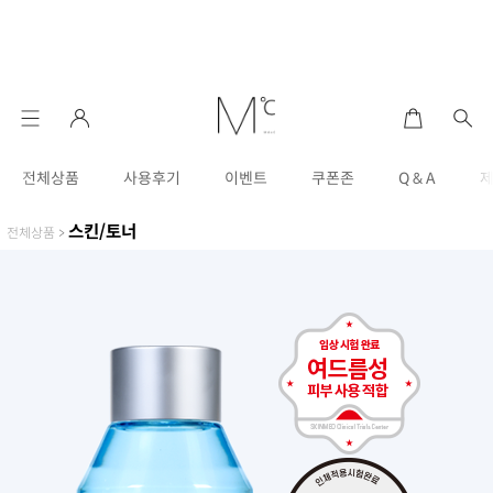
전체상품
사용후기
이벤트
쿠폰존
Q & A
스킨/토너
전체상품
>