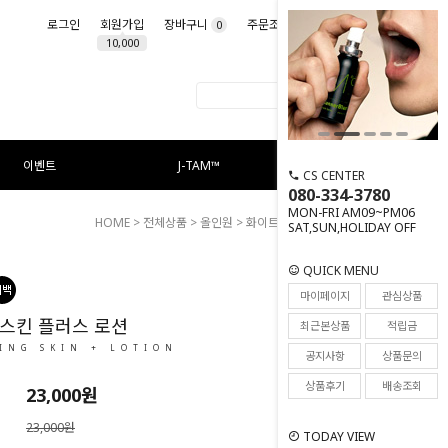
로그인
회원가입
장바구니
주문조회
마이페이지
0
10,000
이벤트
J-TAM™
CS CENTER
080-334-3780
MON-FRI AM09~PM06
HOME
>
전체상품
>
올인원
> 화이트닝 스킨 플러스 로션
SAT,SUN,HOLIDAY OFF
QUICK MENU
244
마이페이지
관심상품
스킨 플러스 로션
최근본상품
적립금
ING SKIN + LOTION
공지사항
상품문의
상품후기
배송조회
23,000
원
23,000원
TODAY VIEW