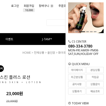
로그인
회원가입
장바구니
주문조회
마이페이지
0
10,000
이벤트
J-TAM™
CS CENTER
080-334-3780
MON-FRI AM09~PM06
HOME
>
전체상품
>
올인원
> 화이트닝 스킨 플러스 로션
SAT,SUN,HOLIDAY OFF
QUICK MENU
244
마이페이지
관심상품
스킨 플러스 로션
최근본상품
적립금
ING SKIN + LOTION
공지사항
상품문의
상품후기
배송조회
23,000
원
23,000원
TODAY VIEW