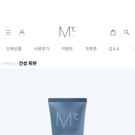
전체상품
사용후기
이벤트
쿠폰존
Q & A
건성 피부
피부타입
>