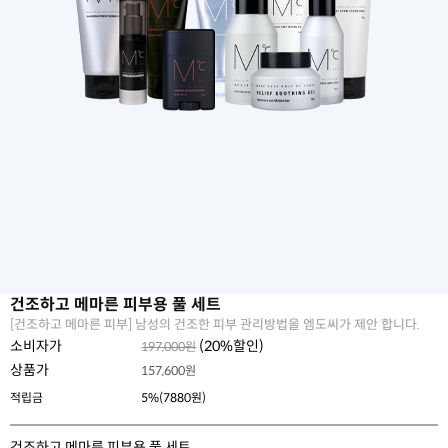
건조하고 메마른 피부용 풀 세트
[건조하고 메마른 피부] 남성의 건조한 피부 관리방법을 엠도씨가 제안 합니다.
소비자가
(
20
%할인)
197,000원
상품가
157,600
원
적립금
5%(7880원)
건조하고 메마른 피부용 풀 세트