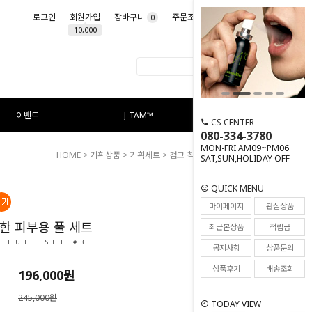
로그인
회원가입
장바구니
주문조회
마이페이지
0
10,000
이벤트
J-TAM™
CS CENTER
080-334-3780
MON-FRI AM09~PM06
HOME
>
기획상품
>
기획세트
> 검고 칙칙한 피부용 풀 세트
SAT,SUN,HOLIDAY OFF
QUICK MENU
12
마이페이지
관심상품
한 피부용 풀 세트
최근본상품
적립금
L FULL SET #3
공지사항
상품문의
상품후기
배송조회
196,000
원
245,000원
TODAY VIEW