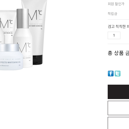
회원 할인가
적립금
검고 칙칙한 
총 상품 