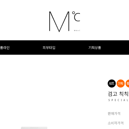
품라인
피부타입
기획상품
검고 칙칙
SPECIA
판매가격
소비자가격