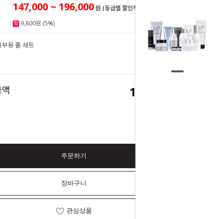
147,000 ~ 196,000
원 (등급별 할인적용시)
9,800원 (5%)
피부용 풀 세트
196,000
원
196,000
금액
원
주문하기
장바구니
관심상품