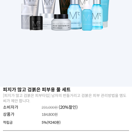
피지가 많고 검붉은 피부용 풀 세트
[피지가 많고 검붉은 피부타입] 남자의 번들거리고 검붉은 피부 관리방법을 엠도
씨가 제안 합니다.
소비자가
(
20
%할인)
231,000원
상품가
184,800
원
적립금
5%(9240원)