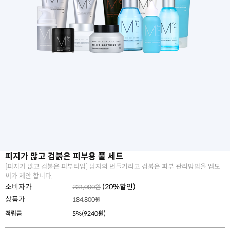
피지가 많고 검붉은 피부용 풀 세트
[피지가 많고 검붉은 피부타입] 남자의 번들거리고 검붉은 피부 관리방법을 엠도
씨가 제안 합니다.
소비자가
(
20
%할인)
231,000원
상품가
184,800
원
적립금
5%(9240원)