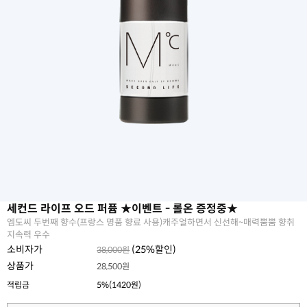
세컨드 라이프 오드 퍼퓸 ★이벤트 - 롤온 증정중★
엠도씨 두번째 향수(프랑스 명품 향료 사용)캐주얼하면서 신선해~매력뿜뿜 향취
지속력 우수
소비자가
(
25
%할인)
38,000원
상품가
28,500원
적립금
5%(1420원)