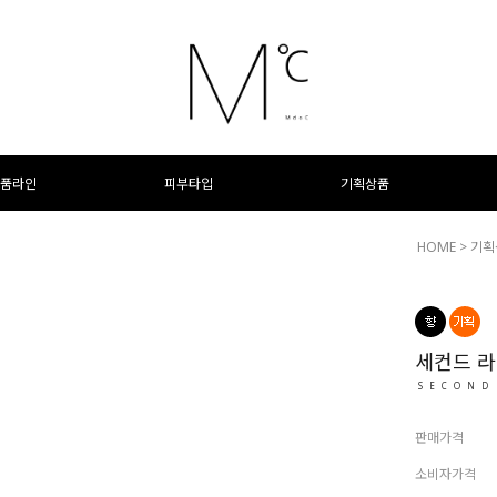
품라인
피부타입
기획상품
HOME
>
기획
세컨드 라
SECOND
판매가격
소비자가격