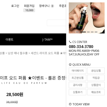
로그인
회원가입
장바구니
주문조회
마이페이지
0
10,000
이벤트
J-TAM™
CS CENTER
080-334-3780
MON-FRI AM09~PM06
상품
>
남성 매너 필수품
> 세컨드 라이프 오드 퍼퓸 ★이벤트 - 롤온 증정중★
SAT,SUN,HOLIDAY OFF
QUICK MENU
25
마이페이지
관심상품
이프 오드 퍼퓸 ★이벤트 - 롤온 증정중★
최근본상품
적립금
 LIFE EAU DE PARFUM
공지사항
상품문의
상품후기
배송조회
28,500원
38,000원
TODAY VIEW