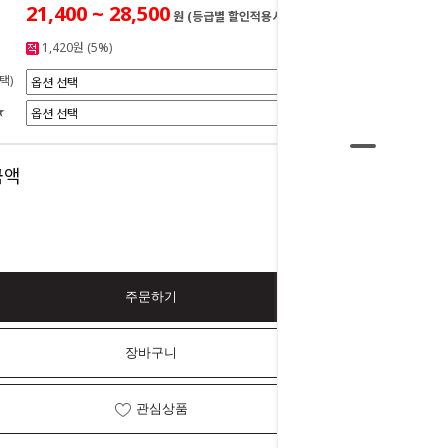
21,400 ~ 28,500
원 (등급별 할인적용시)
1,420원 (5%)
택)
★
0
금액
원
주문하기
장바구니
관심상품