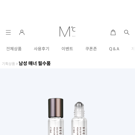
전체상품
사용후기
이벤트
쿠폰존
Q & A
남성 매너 필수품
기획상품
>