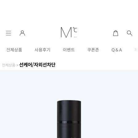
전체상품
사용후기
이벤트
쿠폰존
Q & A
선케어/자외선차단
전체상품
>