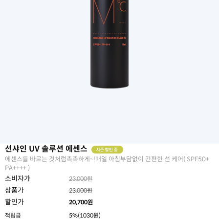
선샤인 UV 솔루션 에센스
에센스를 바르는 것처럼촉촉하게~!매일 아침부담없이 간편한 선 케어( SPF50+
PA++++ )
소비자가
23,000원
상품가
23,000원
할인가
20,700
원
적립금
5%(1030원)