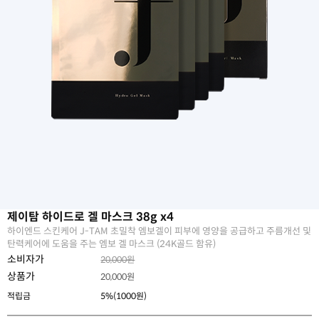
제이탐 하이드로 겔 마스크 38g x4
하이엔드 스킨케어 J-TAM 초밀착 엠보겔이 피부에 영양을 공급하고 주름개선 및
탄력케어에 도움을 주는 엠보 겔 마스크 (24K골드 함유)
소비자가
20,000원
상품가
20,000
원
적립금
5%(1000원)