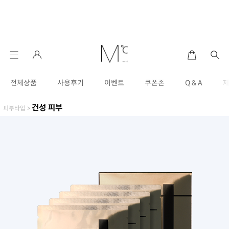
전체상품
사용후기
이벤트
쿠폰존
Q & A
건성 피부
피부타입
>