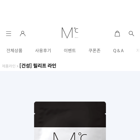
전체상품
사용후기
이벤트
쿠폰존
Q & A
[건성] 릴리프 라인
제품라인
>