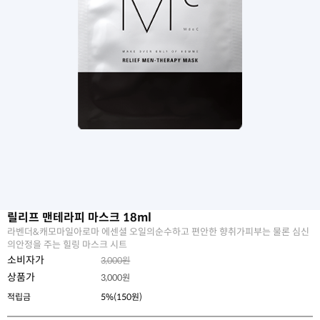
릴리프 맨테라피 마스크 18ml
라벤더&캐모마일아로마 에센셜 오일의순수하고 편안한 향취가피부는 물론 심신
의안정을 주는 힐링 마스크 시트
소비자가
3,000원
상품가
3,000
원
적립금
5%(150원)