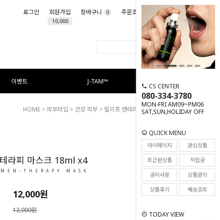
로그인
회원가입
장바구니
주문조회
마이페이지
0
10,000
이벤트
J-TAM™
CS CENTER
080-334-3780
MON-FRI AM09~PM06
HOME
>
피부타입
>
건성 피부
> 릴리프 맨테라피 마스크 18ml X4
SAT,SUN,HOLIDAY OFF
QUICK MENU
14
마이페이지
관심상품
테라피 마스크 18ml x4
최근본상품
적립금
 MEN-THERAPY MASK
공지사항
상품문의
상품후기
배송조회
12,000
원
12,000원
TODAY VIEW