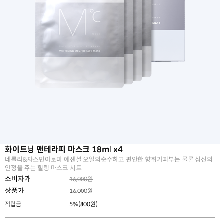
화이트닝 맨테라피 마스크 18ml x4
네롤리&쟈스민아로마 에센셜 오일의순수하고 편안한 향취가피부는 물론 심신의
안정을 주는 힐링 마스크 시트
소비자가
16,000원
상품가
16,000
원
적립금
5%(800원)