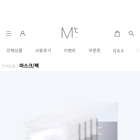
전체상품
사용후기
이벤트
쿠폰존
Q & A
마스크/팩
전체상품
>