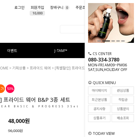
로그인
회원가입
장바구니
주문조회
마이페이지
0
10,000
이벤트
J-TAM™
CS CENTER
080-334-3780
MON-FRI AM09~PM06
HOME
>
기획상품
>
프라이드 웨어
> [특별할인] 프라이드 웨어 B&P 3종 세트
SAT,SUN,HOLIDAY OFF
QUICK MENU
8
마이페이지
관심상품
] 프라이드 웨어 B&P 3종 세트
최근본상품
적립금
WEAR BASIC & PROGRESS 3Set
공지사항
상품문의
상품후기
배송조회
48,000원
96,000원
TODAY VIEW