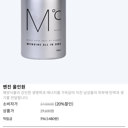
멘진 올인원
해양식물의 강인한 생명력과 에너지를 가득담아 지친 남성들의 피부에 탄력과 생
기를 전달합니다.
소비자가
(
20
%할인)
37,000원
상품가
29,600
원
적립금
5%(1480원)