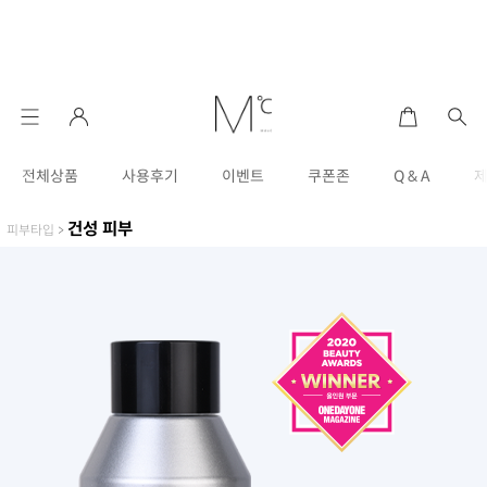
전체상품
사용후기
이벤트
쿠폰존
Q & A
건성 피부
피부타입
>