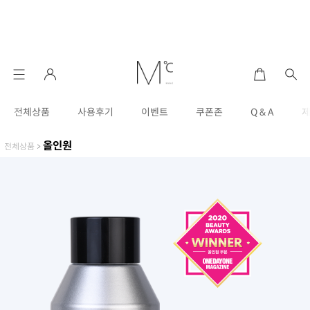
전체상품
사용후기
이벤트
쿠폰존
Q & A
올인원
전체상품
>