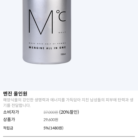
멘진 올인원
해양식물의 강인한 생명력과 에너지를 가득담아 지친 남성들의 피부에 탄력과 생
기를 전달합니다.
소비자가
(
20
%할인)
37,000원
상품가
29,600
원
적립금
5%(1480원)