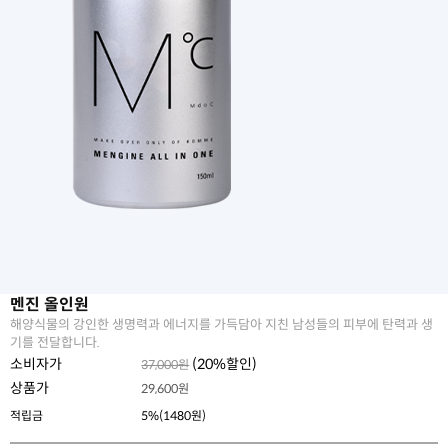
멘진 올인원
해양식물의 강인한 생명력과 에너지를 가득담아 지친 남성들의 피부에 탄력과 생
기를 전달합니다.
소비자가
(
20
%할인)
37,000원
상품가
29,600
원
적립금
5%(1480원)