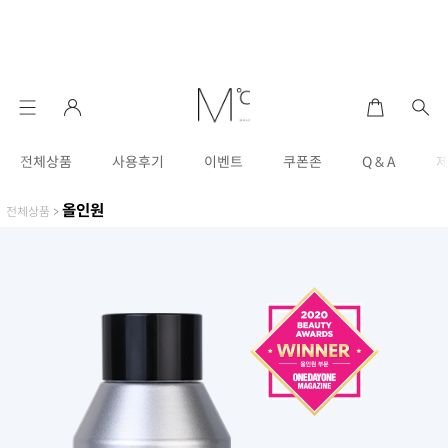
전체상품
사용후기
이벤트
쿠폰존
Q & A
올인원
전체상품
>