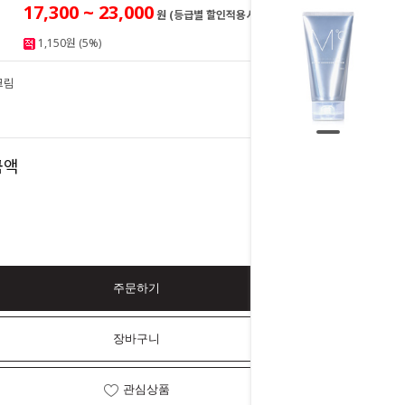
17,300 ~ 23,000
원 (등급별 할인적용시)
1,150원 (5%)
크림
23,000
원
23,000
금액
원
주문하기
장바구니
관심상품