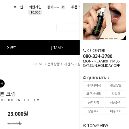
로그인
회원가입
장바구니
주문조회
마이페이지
0
10,000
이벤트
J-TAM™
CS CENTER
080-334-3780
MON-FRI AM09~PM06
HOME
>
전체상품
>
에센스/크림
> 울트라 수분 크림
SAT,SUN,HOLIDAY OFF
QUICK MENU
81
마이페이지
관심상품
분 크림
최근본상품
적립금
SOOBOON CREAM
공지사항
상품문의
상품후기
배송조회
23,000
원
23,000원
TODAY VIEW