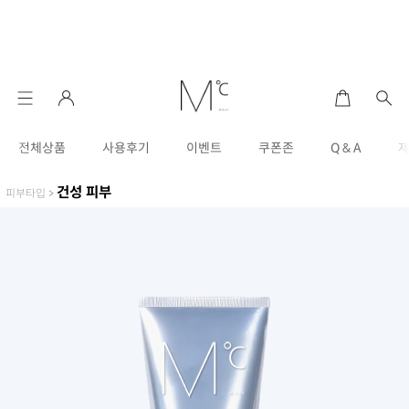
전체상품
사용후기
이벤트
쿠폰존
Q & A
건성 피부
피부타입
>