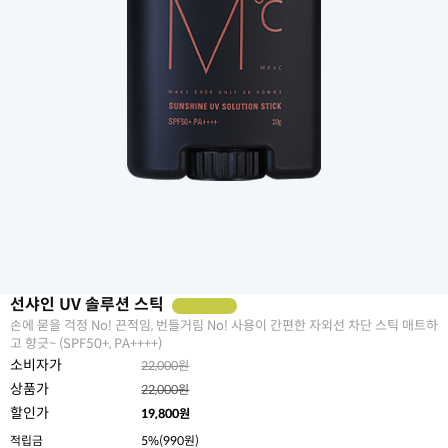
선샤인 UV 솔루션 스틱
손에 묻을 걱정 No! 끈적임, 번들거림 No! 사용이 간편한 자외선 차단 스틱 매트하
고 향긋~ (SPF50+, PA++++)
소비자가
22,000원
상품가
22,000원
할인가
19,800
원
적립금
5%(990원)