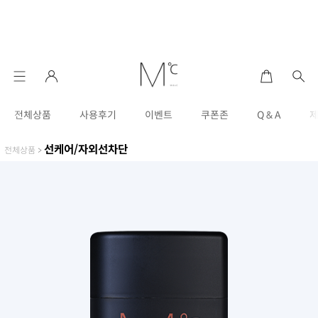
전체상품
사용후기
이벤트
쿠폰존
Q & A
선케어/자외선차단
전체상품
>