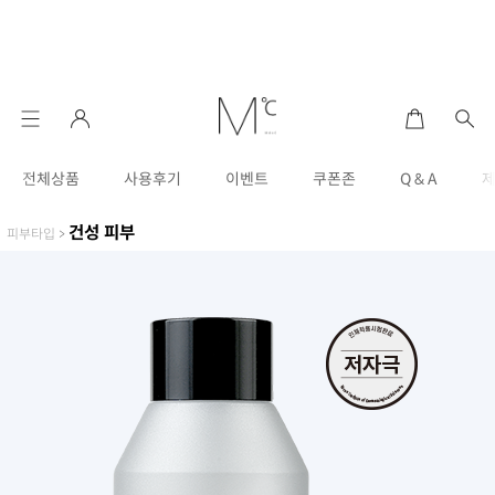
전체상품
사용후기
이벤트
쿠폰존
Q & A
건성 피부
피부타입
>