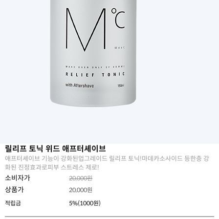
릴리프 토닉 위드 애프터셰이브
애프터셰이브 기능이 강화된업그레이드 릴리프 토닉!마데카소사이드 등한층 강
화된 진정효과로피부 스트레스 제로!
소비자가
20,000원
상품가
20,000
원
적립금
5%(1000원)