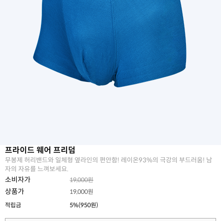
프라이드 웨어 프리덤
무봉제 허리밴드와 일체형 옆라인의 편안함! 레이온93%의 극강의 부드러움! 남
자의 자유를 느껴보세요.
소비자가
19,000원
상품가
19,000원
적립금
5%(950원)