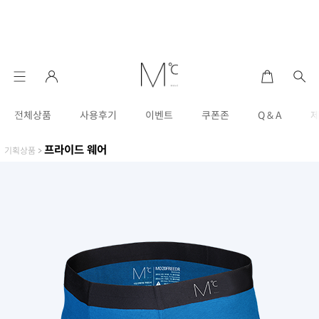
전체상품
사용후기
이벤트
쿠폰존
Q & A
프라이드 웨어
기획상품
>