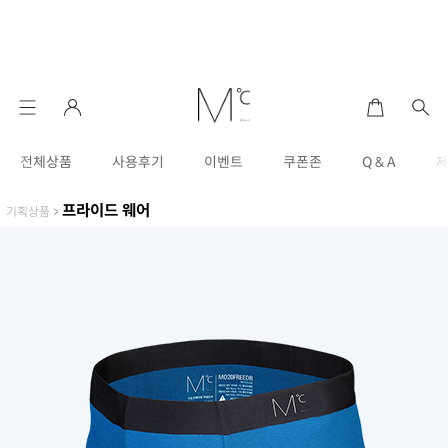
전체상품
사용후기
이벤트
쿠폰존
Q & A
프라이드 웨어
기획상품
>