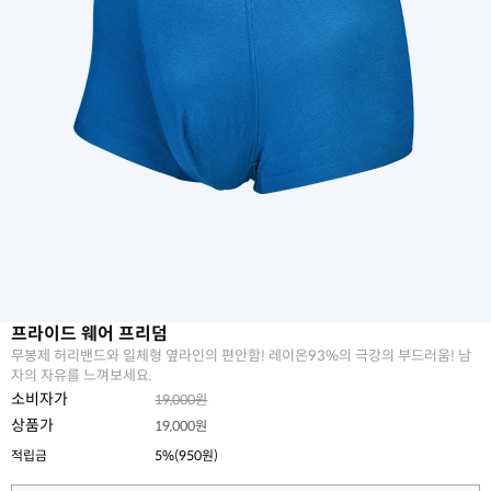
프라이드 웨어 프리덤
무봉제 허리밴드와 일체형 옆라인의 편안함! 레이온93%의 극강의 부드러움! 남
자의 자유를 느껴보세요.
소비자가
19,000원
상품가
19,000원
적립금
5%(950원)