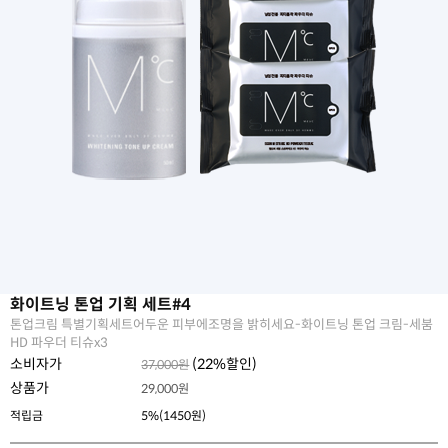
화이트닝 톤업 기획 세트#4
톤업크림 특별기획세트어두운 피부에조명을 밝히세요-화이트닝 톤업 크림-세붐
HD 파우더 티슈x3
소비자가
(
22
%할인)
37,000원
상품가
29,000
원
적립금
5%(1450원)