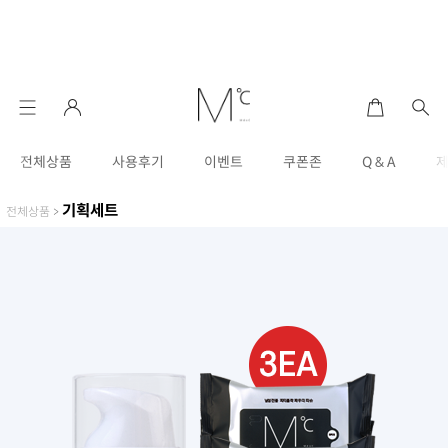
전체상품
사용후기
이벤트
쿠폰존
Q & A
기획세트
전체상품
>