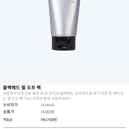
블랙헤드 필 오프 팩
차콜파우더의 강력 흡착 효과! 피지와 블랙헤드 효과적으로 제거 바른 후 떼어내
는 필 오프 팩 "마스크팩과 함께 사용하세요!"
소비자가
15,000원
상품가
15,000
원
적립금
5%(750원)