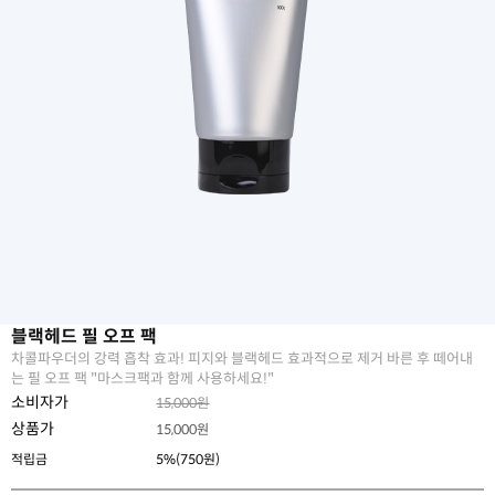
블랙헤드 필 오프 팩
차콜파우더의 강력 흡착 효과! 피지와 블랙헤드 효과적으로 제거 바른 후 떼어내
는 필 오프 팩 "마스크팩과 함께 사용하세요!"
소비자가
15,000원
상품가
15,000
원
적립금
5%(750원)