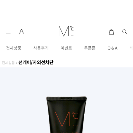
전체상품
사용후기
이벤트
쿠폰존
Q & A
선케어/자외선차단
전체상품
>