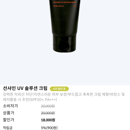
선샤인 UV 솔루션 크림
강력한 자외선 차단!자연스러운 피부 보정!부드럽고 촉촉한 크림 제형!바캉스 및
레저활동 시 추천(SPF50+, PA+++)
소비자가
20,000원
상품가
20,000원
할인가
18,000
원
적립금
5%(900원)